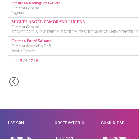
Emiliano Rodríguez García
Director General
Ingenia
MIGUEL ANGEL ZAMORANO LUCENA
Director General
ZAMORANO & PARTNERS, ENERGY, ENVIRONMENT AND CONSTRU
Carmen Farré Solsona
Director desarrollo NbS
Veolia España
...
4
/
5
/
6
/
7
/
8
...
LAS SBN
OBSERVATORIO
COMUNIDAD
Qué son SbN
El GT-SbN
Alta profesional