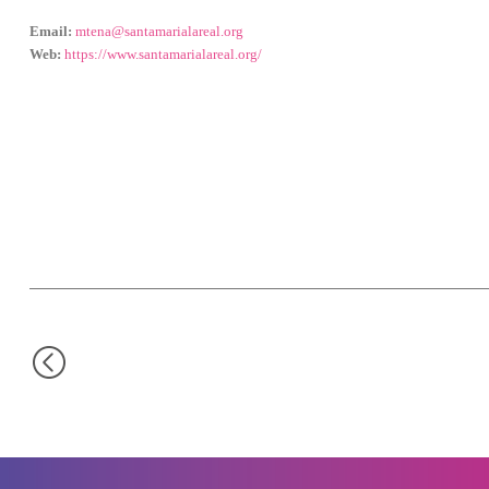
Email:
mtena@santamarialareal.org
Web:
https://www.santamarialareal.org/