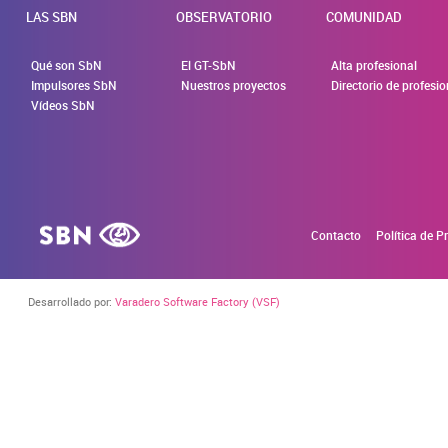
LAS SBN
OBSERVATORIO
COMUNIDAD
Qué son SbN
El GT-SbN
Alta profesional
Impulsores SbN
Nuestros proyectos
Directorio de profesi
Vídeos SbN
Contacto
Política de P
Desarrollado por:
Varadero Software Factory (VSF)