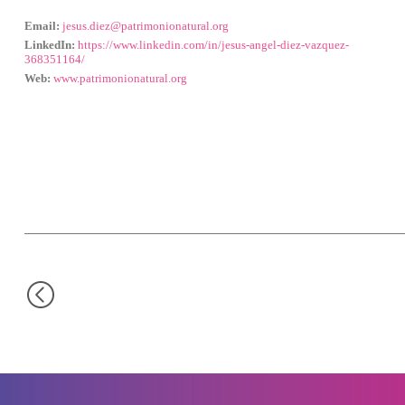
Email:
jesus.diez@patrimonionatural.org
LinkedIn:
https://www.linkedin.com/in/jesus-angel-diez-vazquez-
368351164/
Web:
www.patrimonionatural.org