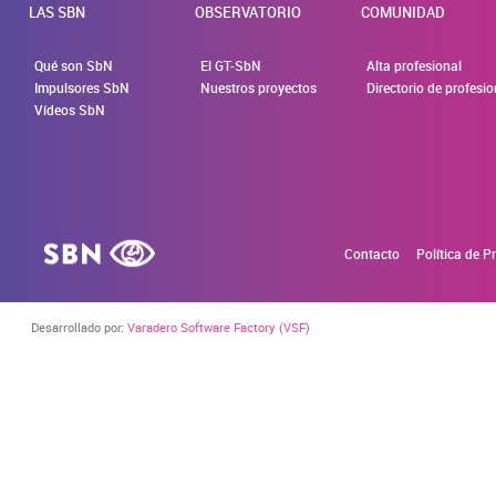
LAS SBN
OBSERVATORIO
COMUNIDAD
Qué son SbN
El GT-SbN
Alta profesional
Impulsores SbN
Nuestros proyectos
Directorio de profesi
Vídeos SbN
Contacto
Política de P
Desarrollado por:
Varadero Software Factory (VSF)