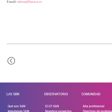
Email:
mliesa@huesca.es
LAS SBN
OBSERVATORIO
COMUNIDAD
Qué son SbN
El GT-SbN
Alta profesional
Impulsores SbN
Nuestros proyectos
Directorio de profesi