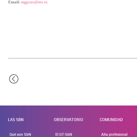
Email:
mgpozo@ree.es
LAS SBN
OBSERVATORIO
COMUNIDAD
Qué son SbN
El GT-SbN
Alta profesional