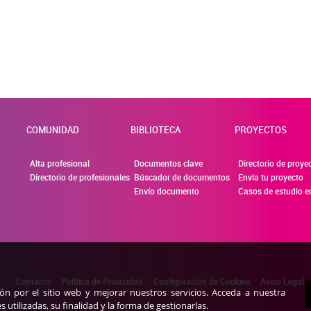
ies desde la sección "Configuración de cookies" al pie de la pági
COMUNIDAD
BIBLIOTECA
PROYECTOS
Alta profesional
Documentos clave
Directorio de proye
Directorio de profesionales
Búscador de documentos
Envía tu proyecto
Envío documento
Casos de estudio e
Contacto
Política de Privacidad
Configuración de Cookies
Aviso Legal
ión por el sitio web y mejorar nuestros servicios. Acceda a nuestra
utilizadas, su finalidad y la forma de gestionarlas.