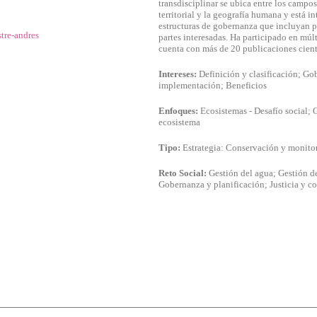
KIES
HABILITAR
transdisciplinar se ubica entre los campos
territorial y la geografía humana y está 
estructuras de gobernanza que incluyan pr
tre-andres
partes interesadas. Ha participado en múl
cuenta con más de 20 publicaciones cient
Intereses:
Definición y clasificación; Go
ara que el sitio web funcione y no se pueden desactivar en nuestro
implementación; Beneficios
tar sobre estas cookies, pero alguna áreas del sitio no funcionará
icación personal.
Enfoques:
Ecosistemas - Desafío social; 
ecosistema
ar las visitas y fuentes de tráfico para poder evaluar el rendimient
Tipo:
Estrategia: Conservación y monito
 las más o menos visitadas, y cómo los visitantes navegan por el s
da y, por lo tanto, es anónima.
Reto Social:
Gestión del agua; Gestión d
Gobernanza y planificación; Justicia y co
ecidas a través de nuestro sitio por nuestros socios publicitarios.
de sus intereses y mostrarle anuncios relevantes en otros sitios.
se basan en la identificación única de su navegador y dispositivo d
IÓN