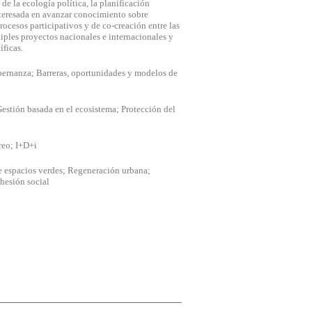
 TODO
RECHAZAR TODO
 de la ecología política, la planificación
interesada en avanzar conocimiento sobre
ocesos participativos y de co-creación entre las
tiples proyectos nacionales e internacionales y
íficas.
bernanza; Barreras, oportunidades y modelos de
s sistemas. Puede configurar su
n. Estas cookies no almacenan
Gestión basada en el ecosistema; Protección del
o de nuestro sitio y mejorarlo. Nos
reo; I+D+i
itio. Toda la información que
e espacios verdes; Regeneración urbana;
hesión social
 Pueden ser utilizadas por esas
 No almacenan directamente
e Internet.