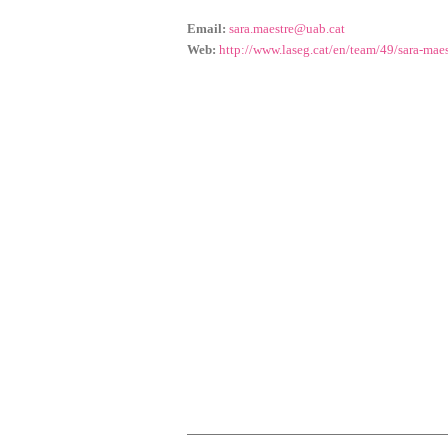
CONFIGURACIÓN DE COO
Email:
sara.maestre@uab.cat
Web:
http://www.laseg.cat/en/team/49/sara-maes
Cookies necesarias
Estas cookies son necesarias p
navegador para bloquear o aler
ninguna información de identif
Cookies de rendimiento
Estas cookies nos permiten cont
ayudan a saber qué páginas son
recogen estas cookies es agrega
Cookies dirigidas
Estas cookies pueden ser establ
empresas para crear un perfil 
información personal, sino que 
GUARDAR CONFIGURAC