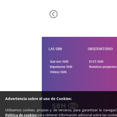
Puedes volver a configurar tus cook
política de cookies
LAS SBN
OBSERVATORIO
Qué son SbN
El GT-SbN
Impulsores SbN
Nuestros proyectos
Vídeos SbN
Advertencia sobre el uso de Cookies:
Utilizamos cookies, propias y de terceros, para garantizar la navegac
Política de cookies
para obtener información adicional sobre las cookies 