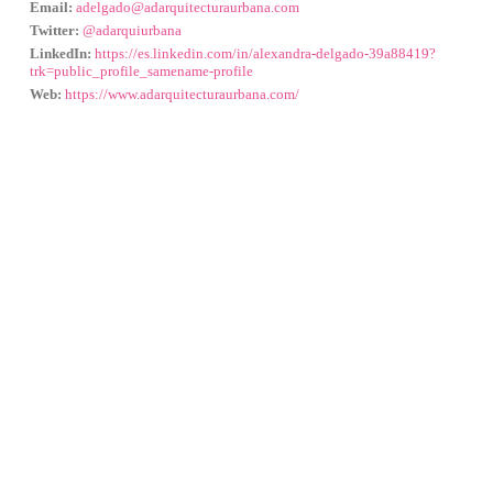
Email:
adelgado@adarquitecturaurbana.com
Twitter:
@adarquiurbana
LinkedIn:
https://es.linkedin.com/in/alexandra-delgado-39a88419?
trk=public_profile_samename-profile
Web:
https://www.adarquitecturaurbana.com/