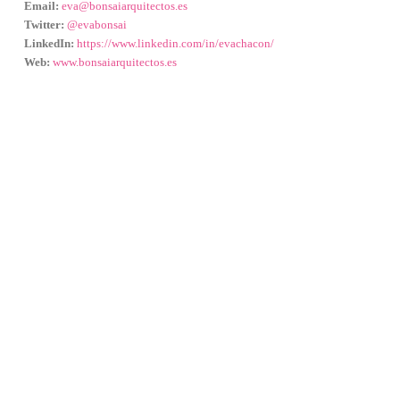
Email:
eva@bonsaiarquitectos.es
Twitter:
@evabonsai
LinkedIn:
https://www.linkedin.com/in/evachacon/
Web:
www.bonsaiarquitectos.es