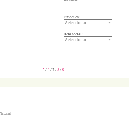
Enfoques:
Reto social:
...
5
/
6
/
7
/
8
/
9
...
Natural