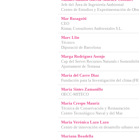
Jefe del Área de Ingeniería Ambiental
GUARDAR CONFIGURAC
Centro de Estudios y Experimentación de Obr
Mar Basagoiti
CEO
Kimar, Consultores Ambientales S.L.
Puedes volver a configurar tus cook
Marc Llin
política de cookies
Técnico
Diputació de Barcelona
Marga Rodríguez Asenjo
Cap del Servei Recursos Naturals i Sostenibili
Ajuntament de Terrassa
María del Carre Díaz
Fundación para la Investigación del clima (FI
María Sintes Zamanillo
OECC-MITECO
María Crespo Mauriz
Técnica de Conservación y Restauración
Centro Tecnológico Naval y del Mar
Maria Verónica Lazo Lazo
Centro de innovación en desarrollo urbano so
Mariana Boadella