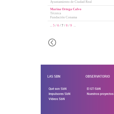
Ayuntamiento de Ciudad Real
Marina Ortega Calvo
Técnica
Fundación Conama
...
5
/
6
/
7
/
8
/
9
...
LAS SBN
OBSERVATORIO
Qué son SbN
El GT-SbN
Impulsores SbN
Nuestros proyectos
Vídeos SbN