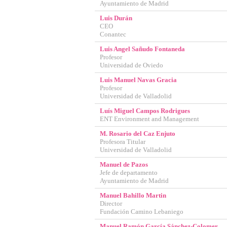
Ayuntamiento de Madrid
Luis Durán
CEO
CONFIGURACIÓN DE COO
Conantec
Luis Angel Sañudo Fontaneda
Profesor
Universidad de Oviedo
Cookies necesarias
Luis Manuel Navas Gracia
Estas cookies son necesarias p
Profesor
navegador para bloquear o aler
Universidad de Valladolid
ninguna información de identif
Luís Miguel Campos Rodrigues
ENT Environment and Management
Cookies de rendimiento
M. Rosario del Caz Enjuto
Estas cookies nos permiten cont
Profesora Titular
ayudan a saber qué páginas son
Universidad de Valladolid
recogen estas cookies es agrega
Manuel de Pazos
Cookies dirigidas
Jefe de departamento
Ayuntamiento de Madrid
Estas cookies pueden ser establ
empresas para crear un perfil 
Manuel Bahillo Martin
información personal, sino que 
Director
Fundación Camino Lebaniego
Manuel Ramón García Sánchez-Colomer