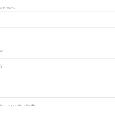
IÓN
as Públicas
ies desde la sección "Configuración de cookies" al pie de la pági
tat
C)
stenible y cambio climático